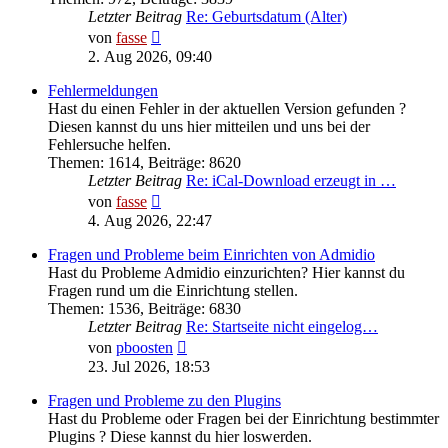
Letzter Beitrag
Re: Geburtsdatum (Alter)
Neuester
von
fasse
Beitrag
2. Aug 2026, 09:40
Fehlermeldungen
Hast du einen Fehler in der aktuellen Version gefunden ?
Diesen kannst du uns hier mitteilen und uns bei der
Fehlersuche helfen.
Themen
:
1614
,
Beiträge
:
8620
Letzter Beitrag
Re: iCal-Download erzeugt in …
Neuester
von
fasse
Beitrag
4. Aug 2026, 22:47
Fragen und Probleme beim Einrichten von Admidio
Hast du Probleme Admidio einzurichten? Hier kannst du
Fragen rund um die Einrichtung stellen.
Themen
:
1536
,
Beiträge
:
6830
Letzter Beitrag
Re: Startseite nicht eingelog…
Neuester
von
pboosten
Beitrag
23. Jul 2026, 18:53
Fragen und Probleme zu den Plugins
Hast du Probleme oder Fragen bei der Einrichtung bestimmter
Plugins ? Diese kannst du hier loswerden.