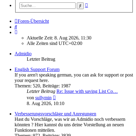
Erweiterte
Suche
Suche
Foren-Übersicht
Suche
Aktuelle Zeit: 8. Aug 2026, 11:30
Alle Zeiten sind
UTC+02:00
Admidio
Letzter Beitrag
English Support Forum
If you aren't speaking german, you can ask for support or post
your request here.
Themen
:
520
,
Beiträge
:
1987
Letzter Beitrag
Re: Issue with saving List Co…
Neuester
von
sullymin
Beitrag
8. Aug 2026, 10:10
Verbesserungsvorschläge und Anregungen
Hast du Vorschläge, was wir an Admidio noch verbessern
könnten ? Hier kannst du uns deine Vorstellung an neuen
Funktionen mitteilen.
Themen
:
972
,
Beiträge
:
3839