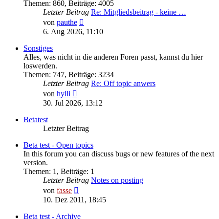
Themen
:
860
,
Beiträge
:
4005
Letzter Beitrag
Re: Mitgliedsbeitrag - keine …
Neuester
von
pauthe
Beitrag
6. Aug 2026, 11:10
Sonstiges
Alles, was nicht in die anderen Foren passt, kannst du hier
loswerden.
Themen
:
747
,
Beiträge
:
3234
Letzter Beitrag
Re: Off topic anwers
Neuester
von
hylli
Beitrag
30. Jul 2026, 13:12
Betatest
Letzter Beitrag
Beta test - Open topics
In this forum you can discuss bugs or new features of the next
version.
Themen
:
1
,
Beiträge
:
1
Letzter Beitrag
Notes on posting
Neuester
von
fasse
Beitrag
10. Dez 2011, 18:45
Beta test - Archive