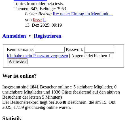
Topics from older beta tests.
Themen
:
843
,
Beiträge
:
3953
Letzter Beitrag
Re: neuer Eintrag im Menü mit…
Neuester
von
fasse
Beitrag
13. Dez 2025, 09:19
Anmelden
•
Registrieren
Benutzername:
Passwort:
Ich habe mein Passwort vergessen
|
Angemeldet bleiben
Wer ist online?
Insgesamt sind
1841
Besucher online :: 5 sichtbare Mitglieder, 0
unsichtbare Mitglieder und 1836 Gäste (basierend auf den aktiven
Besuchern der letzten 5 Minuten)
Der Besucherrekord liegt bei
16648
Besuchern, die am 15. Okt
2025, 17:59 gleichzeitig online waren.
Statistik