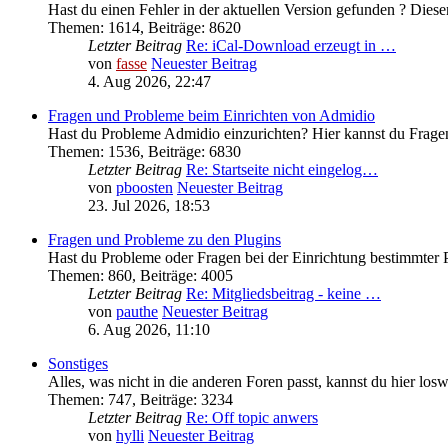
Hast du einen Fehler in der aktuellen Version gefunden ? Diesen
Themen
:
1614
,
Beiträge
:
8620
Letzter Beitrag
Re: iCal-Download erzeugt in …
von
fasse
Neuester Beitrag
4. Aug 2026, 22:47
Fragen und Probleme beim Einrichten von Admidio
Hast du Probleme Admidio einzurichten? Hier kannst du Fragen
Themen
:
1536
,
Beiträge
:
6830
Letzter Beitrag
Re: Startseite nicht eingelog…
von
pboosten
Neuester Beitrag
23. Jul 2026, 18:53
Fragen und Probleme zu den Plugins
Hast du Probleme oder Fragen bei der Einrichtung bestimmter P
Themen
:
860
,
Beiträge
:
4005
Letzter Beitrag
Re: Mitgliedsbeitrag - keine …
von
pauthe
Neuester Beitrag
6. Aug 2026, 11:10
Sonstiges
Alles, was nicht in die anderen Foren passt, kannst du hier los
Themen
:
747
,
Beiträge
:
3234
Letzter Beitrag
Re: Off topic anwers
von
hylli
Neuester Beitrag