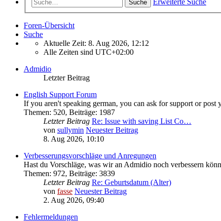
Erweiterte Suche
Suche
Foren-Übersicht
Suche
Aktuelle Zeit: 8. Aug 2026, 12:12
Alle Zeiten sind
UTC+02:00
Admidio
Letzter Beitrag
English Support Forum
If you aren't speaking german, you can ask for support or post 
Themen
:
520
,
Beiträge
:
1987
Letzter Beitrag
Re: Issue with saving List Co…
von
sullymin
Neuester Beitrag
8. Aug 2026, 10:10
Verbesserungsvorschläge und Anregungen
Hast du Vorschläge, was wir an Admidio noch verbessern könnt
Themen
:
972
,
Beiträge
:
3839
Letzter Beitrag
Re: Geburtsdatum (Alter)
von
fasse
Neuester Beitrag
2. Aug 2026, 09:40
Fehlermeldungen