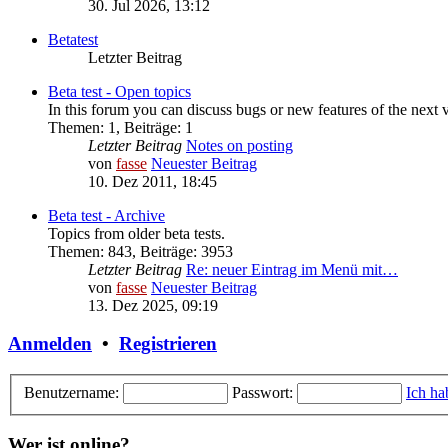
30. Jul 2026, 13:12
Betatest
Letzter Beitrag
Beta test - Open topics
In this forum you can discuss bugs or new features of the next 
Themen
:
1
,
Beiträge
:
1
Letzter Beitrag
Notes on posting
von
fasse
Neuester Beitrag
10. Dez 2011, 18:45
Beta test - Archive
Topics from older beta tests.
Themen
:
843
,
Beiträge
:
3953
Letzter Beitrag
Re: neuer Eintrag im Menü mit…
von
fasse
Neuester Beitrag
13. Dez 2025, 09:19
Anmelden
•
Registrieren
Benutzername:
Passwort:
Ich ha
Wer ist online?