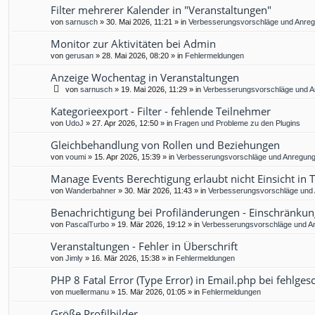
Filter mehrerer Kalender in "Veranstaltungen"
von
sarnusch
»
30. Mai 2026, 11:21
» in
Verbesserungsvorschläge und Anre
Monitor zur Aktivitäten bei Admin
von
gerusan
»
28. Mai 2026, 08:20
» in
Fehlermeldungen
Anzeige Wochentag in Veranstaltungen
von
sarnusch
»
19. Mai 2026, 11:29
» in
Verbesserungsvorschläge und 
Kategorieexport - Filter - fehlende Teilnehmer
von
UdoJ
»
27. Apr 2026, 12:50
» in
Fragen und Probleme zu den Plugins
Gleichbehandlung von Rollen und Beziehungen
von
voumi
»
15. Apr 2026, 15:39
» in
Verbesserungsvorschläge und Anregun
Manage Events Berechtigung erlaubt nicht Einsicht in 
von
Wanderbahner
»
30. Mär 2026, 11:43
» in
Verbesserungsvorschläge und
Benachrichtigung bei Profiländerungen - Einschränkun
von
PascalTurbo
»
19. Mär 2026, 19:12
» in
Verbesserungsvorschläge und A
Veranstaltungen - Fehler in Überschrift
von
Jimly
»
16. Mär 2026, 15:38
» in
Fehlermeldungen
PHP 8 Fatal Error (Type Error) in Email.php bei fehlg
von
muellermanu
»
15. Mär 2026, 01:05
» in
Fehlermeldungen
Größe Profilbilder