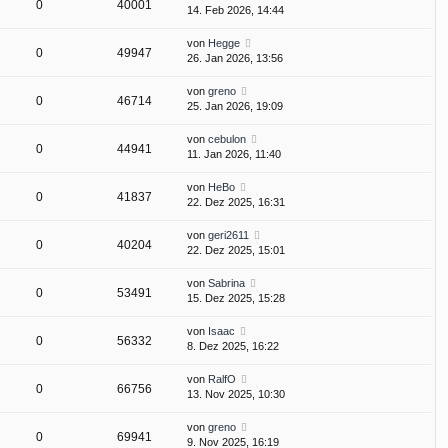
0
40001
14. Feb 2026, 14:44
von
Hegge
0
49947
26. Jan 2026, 13:56
von
greno
0
46714
25. Jan 2026, 19:09
von
cebulon
0
44941
11. Jan 2026, 11:40
von
HeBo
0
41837
22. Dez 2025, 16:31
von
geri2611
0
40204
22. Dez 2025, 15:01
von
Sabrina
0
53491
15. Dez 2025, 15:28
von
Isaac
0
56332
8. Dez 2025, 16:22
von
RalfO
0
66756
13. Nov 2025, 10:30
von
greno
0
69941
9. Nov 2025, 16:19