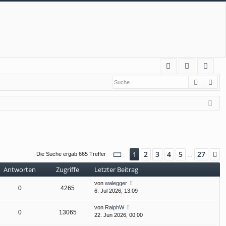
S
Suche
Erw
FA
n
eg
Q
m
ist
el
rie
de
re
n
n
Seite
1
von
27
2
3
4
5
27
1
N
Die Suche ergab 665 Treffer
…
Antworten
Zugriffe
Letzter Beitrag
von
walegger
0
4265
6. Jul 2026, 13:09
von
RalphW
0
13065
22. Jun 2026, 00:00