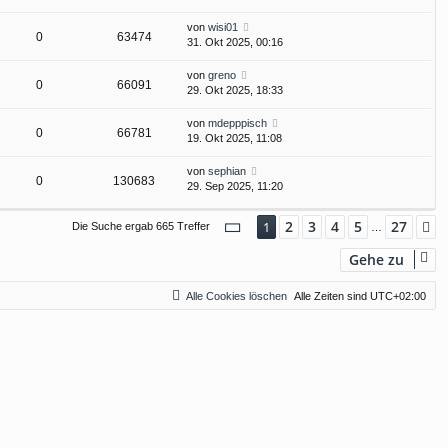
von
wisi01
0
63474
31. Okt 2025, 00:16
von
greno
0
66091
29. Okt 2025, 18:33
von
mdepppisch
0
66781
19. Okt 2025, 11:08
von
sephian
0
130683
29. Sep 2025, 11:20
Seite
1
von
27
2
3
4
5
27
1
N
Die Suche ergab 665 Treffer
…
Gehe zu
Alle Cookies löschen
Alle Zeiten sind
UTC+02:00