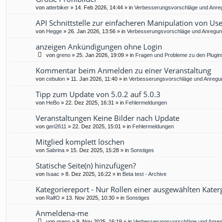
von
atterbiker
»
14. Feb 2026, 14:44
» in
Verbesserungsvorschläge und Anre
API Schnittstelle zur einfacheren Manipulation von Us
von
Hegge
»
26. Jan 2026, 13:56
» in
Verbesserungsvorschläge und Anregu
anzeigen Ankündigungen ohne Login
von
greno
»
25. Jan 2026, 19:09
» in
Fragen und Probleme zu den Plugin
Kommentar beim Anmelden zu einer Veranstaltung
von
cebulon
»
11. Jan 2026, 11:40
» in
Verbesserungsvorschläge und Anregu
Tipp zum Update von 5.0.2 auf 5.0.3
von
HeBo
»
22. Dez 2025, 16:31
» in
Fehlermeldungen
Veranstaltungen Keine Bilder nach Update
von
geri2611
»
22. Dez 2025, 15:01
» in
Fehlermeldungen
Mitglied komplett löschen
von
Sabrina
»
15. Dez 2025, 15:28
» in
Sonstiges
Statische Seite(n) hinzufügen?
von
Isaac
»
8. Dez 2025, 16:22
» in
Beta test - Archive
Kategoriereport - Nur Rollen einer ausgewählten Kater
von
RalfO
»
13. Nov 2025, 10:30
» in
Sonstiges
Anmeldena-me
von
greno
»
9. Nov 2025, 16:19
» in
Verbesserungsvorschläge und Anre