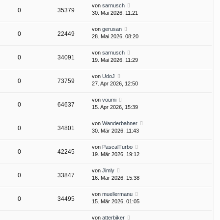
von
sarnusch
0
35379
30. Mai 2026, 11:21
von
gerusan
0
22449
28. Mai 2026, 08:20
von
sarnusch
0
34091
19. Mai 2026, 11:29
von
UdoJ
0
73759
27. Apr 2026, 12:50
von
voumi
0
64637
15. Apr 2026, 15:39
von
Wanderbahner
0
34801
30. Mär 2026, 11:43
von
PascalTurbo
0
42245
19. Mär 2026, 19:12
von
Jimly
0
33847
16. Mär 2026, 15:38
von
muellermanu
0
34495
15. Mär 2026, 01:05
von
atterbiker