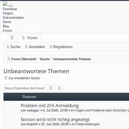
Download
Plugins
Dokumentation
Demo
Blog
Forum
Foren
ch
Suche
Anmelden
Registrieren
ne
Foren-Übersicht
Suche
Unbeantwortete Themen
llz
Unbeantwortete Themen
ug
Zur erweiterten Suche
rif
Suche
Erweiterte Suche
f
Themen
Problem mit 2FA Anmeldung
von
walegger
»
6. Jul 2026, 13:09
» in
Fragen und Probleme beim Einrichten 
favicon wird nicht richtig angezeigt
von
RalphW
»
22. Jun 2026, 00:00
» in
Fehlermeldungen