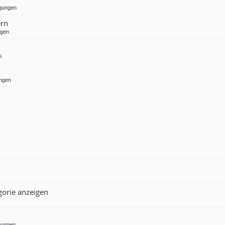
gungen
ern
ngen
s
ngen
gorie anzeigen
gungen