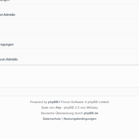
on Admidio
regungen
 von Admidio
Powered by
phpBB
® Forum Software © phpBB Limited
Style von
Arty
- phpBB 3.3 von MrGaby
Deutsche Übersetzung durch
phpBB.de
Datenschutz
|
Nutzungsbedingungen