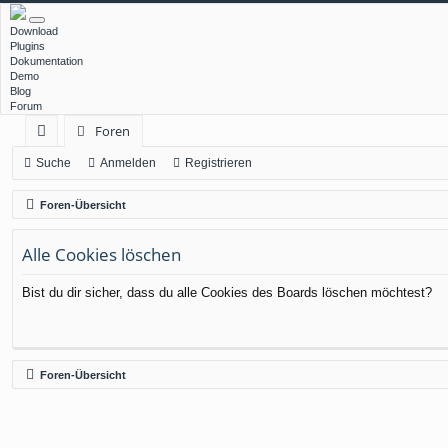
Download
Plugins
Dokumentation
Demo
Blog
Forum
Foren
ch
Suche
Anmelden
Registrieren
ne
Foren-Übersicht
llz
Alle Cookies löschen
ug
rif
Bist du dir sicher, dass du alle Cookies des Boards löschen möchtest?
f
Foren-Übersicht