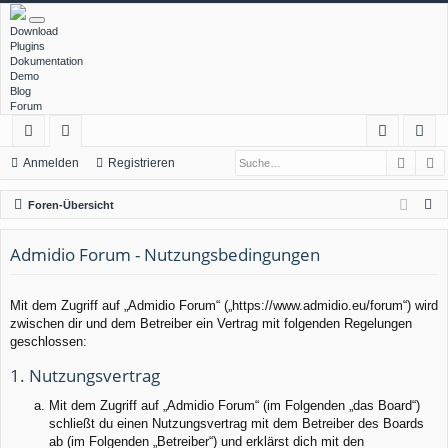
Download
Plugins
Dokumentation
Demo
Blog
Forum
Such
E
ch
or
n
eg
Anmelden
Registrieren
ne
en
m
ist
S
Foren-Übersicht
llz
el
rie
u
c
Admidio Forum - Nutzungsbedingungen
ug
de
re
h
rif
n
n
e
Mit dem Zugriff auf „Admidio Forum“ („https://www.admidio.eu/forum“) wird
f
zwischen dir und dem Betreiber ein Vertrag mit folgenden Regelungen
geschlossen:
1. Nutzungsvertrag
Mit dem Zugriff auf „Admidio Forum“ (im Folgenden „das Board“)
schließt du einen Nutzungsvertrag mit dem Betreiber des Boards
ab (im Folgenden „Betreiber“) und erklärst dich mit den