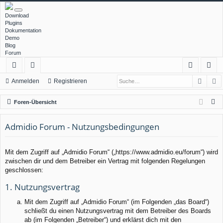
Download
Plugins
Dokumentation
Demo
Blog
Forum
Such
E
ch
or
n
eg
Anmelden
Registrieren
ne
en
m
ist
S
Foren-Übersicht
llz
el
rie
u
c
Admidio Forum - Nutzungsbedingungen
ug
de
re
h
rif
n
n
e
Mit dem Zugriff auf „Admidio Forum“ („https://www.admidio.eu/forum“) wird
f
zwischen dir und dem Betreiber ein Vertrag mit folgenden Regelungen
geschlossen:
1. Nutzungsvertrag
Mit dem Zugriff auf „Admidio Forum“ (im Folgenden „das Board“)
schließt du einen Nutzungsvertrag mit dem Betreiber des Boards
ab (im Folgenden „Betreiber“) und erklärst dich mit den